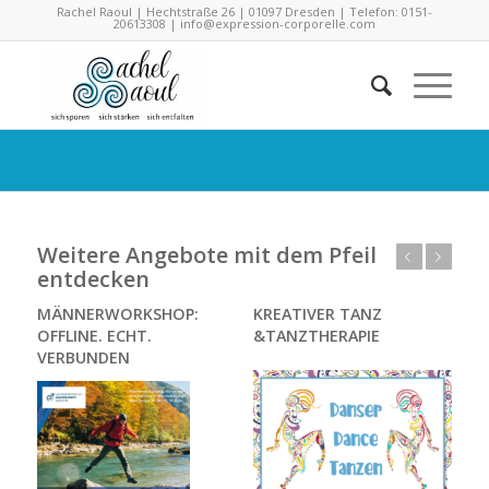
Rachel Raoul | Hechtstraße 26 | 01097 Dresden | Telefon: 0151-
20613308 |
info@expression-corporelle.com
Weitere Angebote mit dem Pfeil
Zurück
Weiter
entdecken
MÄNNERWORKSHOP:
KREATIVER TANZ
OFFLINE. ECHT.
&TANZTHERAPIE
VERBUNDEN